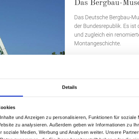
Das Bergbau-Mus
Das Deutsche Bergbau-Mus
der Bundesrepublik. Es i
und zugleich ein renomiert
Montangeschichte.
Übertägige Ausstellungen 
bergwerk unter Tage eröffn
Bergbaus. Zusätzlich biet
Blick über Bochum und das
Details
Forschungsbereiche der Wi
Cookies
des Montanwesens" sowie 
nhalte und Anzeigen zu personalisieren, Funktionen für soziale
Kulturgut vor allem des M
Website zu analysieren. Außerdem geben wir Informationen zu I
dementsprechend nicht nur
r soziale Medien, Werbung und Analysen weiter. Unsere Partner
Hüttenwesen..