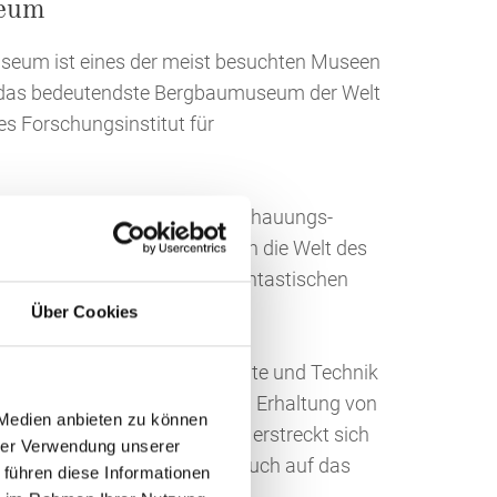
eum
eum ist eines der meist besuchten Museen
st das bedeutendste Bergbaumuseum der Welt
es Forschungsinstitut für
und ein originalgetreues Anschauungs-
en den Besuchern Einblicke in die Welt des
et das Fördergerüst einen phantastischen
 Ruhrgebiet.
Über Cookies
ssenschaftler sind "Geschichte und Technik
"Dokumentation, Schutz und Erhaltung von
 Medien anbieten zu können
ontanwesens". Die Forschung erstreckt sich
hrer Verwendung unserer
 auf den Bergbau, sondern auch auf das
 führen diese Informationen