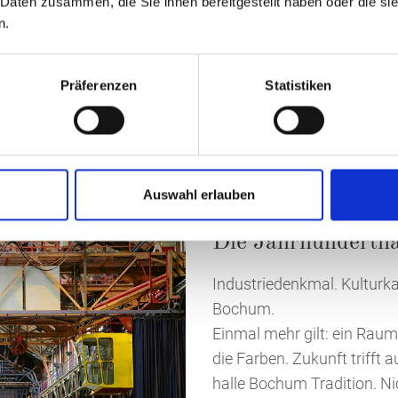
 Daten zusammen, die Sie ihnen bereitgestellt haben oder die s
n.
Jetzt anfragen
Präferenzen
Statistiken
Auswahl erlauben
Die Jahrhundertha
Industriedenkmal. Kulturka
Bochum.
Einmal mehr gilt: ein Raum
die Farben. Zukunft trifft 
halle Bochum Tradition. Ni