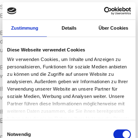
Sie können Ihre Einwilligung jederzeit von der Cookie-
Erklärung auf unserer Website ändern oder widerrufen.
Zustimmung
Details
Über Cookies
Erfahren Sie in unserer Datenschutzrichtlinie mehr
darüber, wer wir sind, wie Sie uns kontaktieren können
und wie wir personenbezogene Daten verarbeiten.
Diese Webseite verwendet Cookies
Wir verwenden Cookies, um Inhalte und Anzeigen zu
Bitte geben Sie Ihre Einwilligungs-ID und das Datum an,
personalisieren, Funktionen für soziale Medien anbieten
zu können und die Zugriffe auf unsere Website zu
wenn Sie uns bezüglich Ihrer Einwilligung kontaktieren.
analysieren. Außerdem geben wir Informationen zu Ihrer
Ihre Einwilligung trifft auf die folgenden Domains zu:
Verwendung unserer Website an unsere Partner für
soziale Medien, Werbung und Analysen weiter. Unsere
www.hotel-ostmeier.de
Partner führen diese Informationen möglicherweise mit
Ihr aktueller Zustand: Ablehnen.
weiteren Daten zusammen, die Sie ihnen bereitgestellt
haben oder die sie im Rahmen Ihrer Nutzung der Dienste
Einwilligung ändern
gesammelt haben.
Einwilligungsauswahl
Notwendig
Die Cookie-Erklärung wurde das letzte Mal am