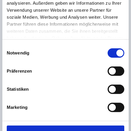
2. Zimmerkategorie (Zimmer):
analysieren. Außerdem geben wir Informationen zu Ihrer
Verwendung unserer Website an unsere Partner für
soziale Medien, Werbung und Analysen weiter. Unsere
Partner führen diese Informationen möglicherweise mit
*Tag Ihrer Anreise:
weiteren Daten zusammen, die Sie ihnen bereitgestellt
haben oder die sie im Rahmen Ihrer Nutzung der Dienste
gesammelt haben.
Einwilligungsauswahl
Notwendig
*Tag Ihrer Abreise:
Präferenzen
Ihre Fragen / Wünsche
Statistiken
Marketing